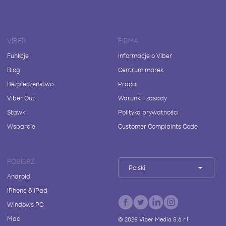
VIBER
FIRMA
Funkcje
Informacje o Viber
Blog
Centrum marek
Bezpieczeństwo
Praca
Viber Out
Warunki i zasady
Stawki
Polityka prywatności
Wsparcie
Customer Complaints Code
POBIERZ
Polski
Android
iPhone & iPad
Windows PC
Mac
©
2026
Viber Media S.à r.l.