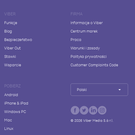
VIBER
FIRMA
Funkcje
Informacje o Viber
Blog
Centrum marek
Bezpieczeństwo
Praca
Viber Out
Warunki i zasady
Stawki
Polityka prywatności
Wsparcie
Customer Complaints Code
POBIERZ
Polski
Android
iPhone & iPad
Windows PC
Mac
©
2026
Viber Media S.à r.l.
Linux