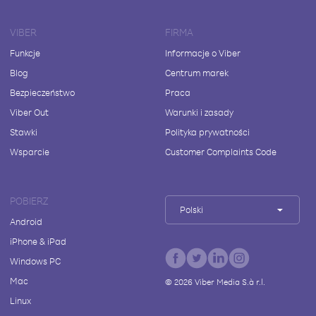
VIBER
FIRMA
Funkcje
Informacje o Viber
Blog
Centrum marek
Bezpieczeństwo
Praca
Viber Out
Warunki i zasady
Stawki
Polityka prywatności
Wsparcie
Customer Complaints Code
POBIERZ
Polski
Android
iPhone & iPad
Windows PC
Mac
©
2026
Viber Media S.à r.l.
Linux