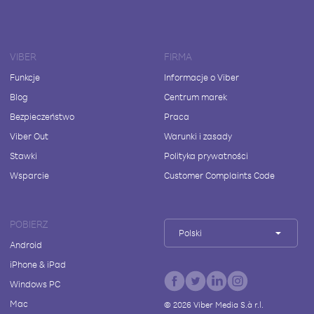
VIBER
FIRMA
Funkcje
Informacje o Viber
Blog
Centrum marek
Bezpieczeństwo
Praca
Viber Out
Warunki i zasady
Stawki
Polityka prywatności
Wsparcie
Customer Complaints Code
POBIERZ
Polski
Android
iPhone & iPad
Windows PC
Mac
©
2026
Viber Media S.à r.l.