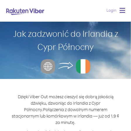
Login
Togg
navig
Jak zadzwonić do Irlandia z
Cypr Północny
Dzięki Viber Out możesz cieszyć się dobrą jakością
dźwięku, dzwoniąc do Irlandia z Cypr
Północny.
Połączenia z dowolnym numerem
stacjonarnym lub komórkowym w Irlandia — już od 1.9 ¢
za minutę.