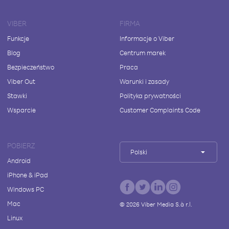
VIBER
FIRMA
Funkcje
Informacje o Viber
Blog
Centrum marek
Bezpieczeństwo
Praca
Viber Out
Warunki i zasady
Stawki
Polityka prywatności
Wsparcie
Customer Complaints Code
POBIERZ
Polski
Android
iPhone & iPad
Windows PC
Mac
©
2026
Viber Media S.à r.l.
Linux