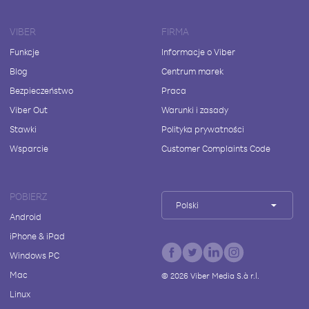
VIBER
FIRMA
Funkcje
Informacje o Viber
Blog
Centrum marek
Bezpieczeństwo
Praca
Viber Out
Warunki i zasady
Stawki
Polityka prywatności
Wsparcie
Customer Complaints Code
POBIERZ
Polski
Android
iPhone & iPad
Windows PC
Mac
©
2026
Viber Media S.à r.l.
Linux