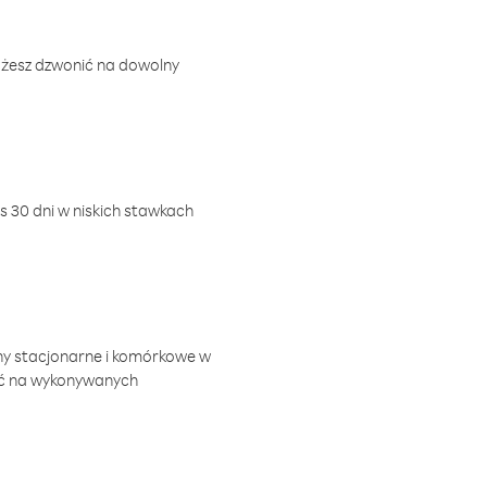
ożesz dzwonić na dowolny
 30 dni w niskich stawkach
ny stacjonarne i komórkowe w
ić na wykonywanych