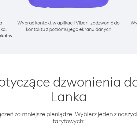
a
Wybrać kontakt w aplikacji Viber i zadzwonić do
Wy
nka,
kontaktu z poziomu jego ekranu danych
okalny
tyczące dzwonienia do I
Lanka
ączeń za mniejsze pieniądze. Wybierz jeden z naszy
taryfowych: