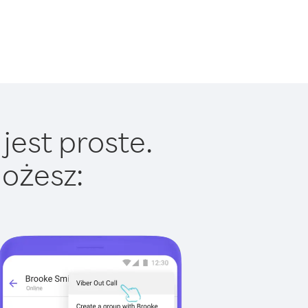
jest proste.
ożesz: