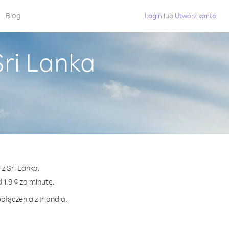
Blog
Login
lub
Utwórz konto
Sri Lanka
z Sri Lanka.
1.9 ¢ za minutę.
ołączenia z Irlandia.