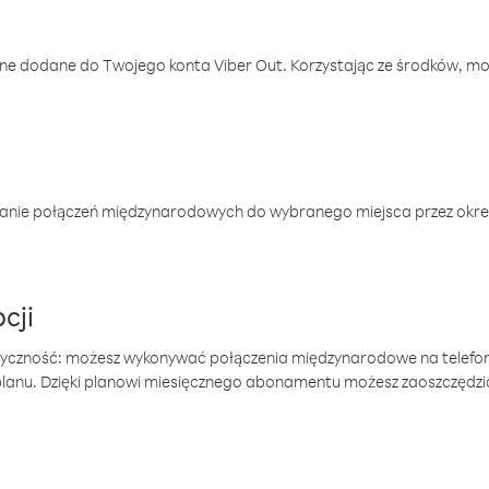
one dodane do Twojego konta Viber Out. Korzystając ze środków, m
anie połączeń międzynarodowych do wybranego miejsca przez okres
cji
tyczność: możesz wykonywać połączenia międzynarodowe na telefo
 planu. Dzięki planowi miesięcznego abonamentu możesz zaoszczędz