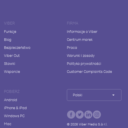
VIBER
FIRMA
Funkcje
Informacje o Viber
Blog
Centrum marek
Bezpieczeństwo
Praca
Viber Out
Warunki i zasady
Stawki
Polityka prywatności
Wsparcie
Customer Complaints Code
POBIERZ
Polski
Android
iPhone & iPad
Windows PC
Mac
©
2026
Viber Media S.à r.l.