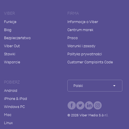
VIBER
FIRMA
Funkcje
Informacje o Viber
Blog
Centrum marek
Bezpieczeństwo
Praca
Viber Out
Warunki i zasady
Stawki
Polityka prywatności
Wsparcie
Customer Complaints Code
POBIERZ
Polski
Android
iPhone & iPad
Windows PC
Mac
©
2026
Viber Media S.à r.l.
Linux