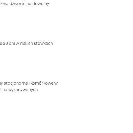
ożesz dzwonić na dowolny
 30 dni w niskich stawkach
ny stacjonarne i komórkowe w
ić na wykonywanych