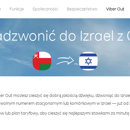
z
Funkcje
Społeczności
Bezpieczeństwo
Viber Out
adzwonić do Izrael 
ber Out możesz cieszyć się dobrą jakością dźwięku, dzwoniąc do Izra
owolnym numerem stacjonarnym lub komórkowym w Izrael — już od 3
w lub plan taryfowy, aby cieszyć się najlepszymi stawkami za minutę p