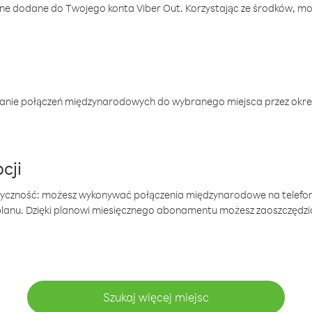
one dodane do Twojego konta Viber Out. Korzystając ze środków, m
anie połączeń międzynarodowych do wybranego miejsca przez okres
cji
tyczność: możesz wykonywać połączenia międzynarodowe na telefo
 planu. Dzięki planowi miesięcznego abonamentu możesz zaoszczędz
Szukaj więcej miejsc