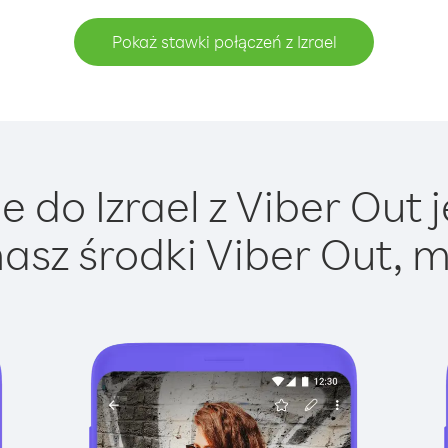
Pokaż stawki połączeń z Izrael
 do Izrael z Viber Out j
asz środki Viber Out, m