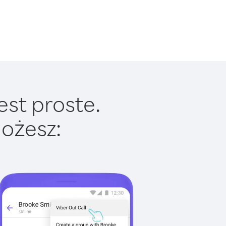
est proste.
ożesz: