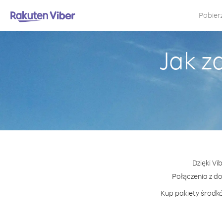
Pobier
Jak z
Dzięki Vi
Połączenia z d
Kup pakiety środkó