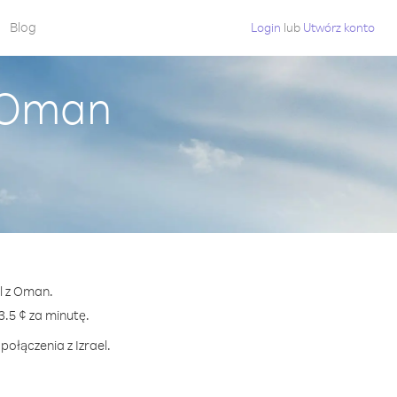
Blog
Login
lub
Utwórz konto
z Oman
el z Oman.
.5 ¢ za minutę.
ołączenia z Izrael.