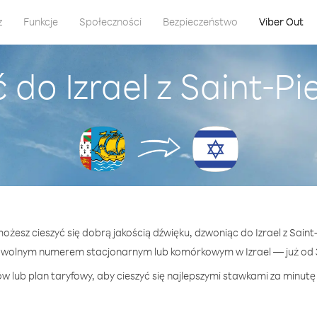
z
Funkcje
Społeczności
Bezpieczeństwo
Viber Out
do Izrael z Saint-Pi
możesz cieszyć się dobrą jakością dźwięku, dzwoniąc do Izrael z Saint-
owolnym numerem stacjonarnym lub komórkowym w Izrael — już od 3
w lub plan taryfowy, aby cieszyć się najlepszymi stawkami za minutę p