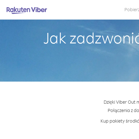
Pobier
Jak zadzwonić 
Dzięki Viber Out 
Połączenia z d
Kup pakiety środkó