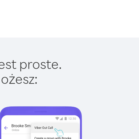
est proste.
ożesz: