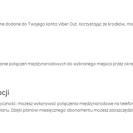
one dodane do Twojego konta Viber Out. Korzystając ze środków, m
anie połączeń międzynarodowych do wybranego miejsca przez okres
cji
tyczność: możesz wykonywać połączenia międzynarodowe na telefo
 planu. Dzięki planowi miesięcznego abonamentu możesz zaoszczędz