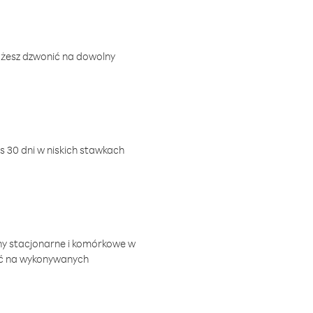
ożesz dzwonić na dowolny
 30 dni w niskich stawkach
ny stacjonarne i komórkowe w
ić na wykonywanych