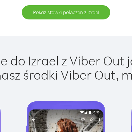
Pokaż stawki połączeń z Izrael
 do Izrael z Viber Out j
asz środki Viber Out, m