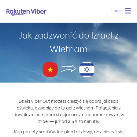
Login
Togg
navig
Jak zadzwonić do Izrael z
Wietnam
Dzięki Viber Out możesz cieszyć się dobrą jakością
dźwięku, dzwoniąc do Izrael z Wietnam.
Połączenia z
dowolnym numerem stacjonarnym lub komórkowym w
Izrael — już od 3.5 ¢ za minutę.
Kup pakiety środków lub plan taryfowy, aby cieszyć się