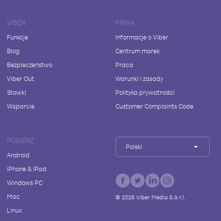
VIBER
FIRMA
Funkcje
Informacje o Viber
Blog
Centrum marek
Bezpieczeństwo
Praca
Viber Out
Warunki i zasady
Stawki
Polityka prywatności
Wsparcie
Customer Complaints Code
POBIERZ
Polski
Android
iPhone & iPad
Windows PC
Mac
©
2026
Viber Media S.à r.l.
Linux