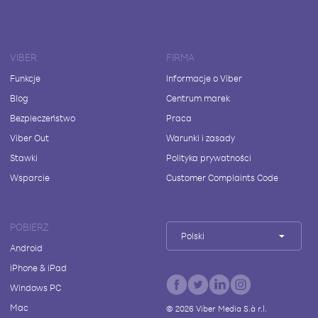
VIBER
FIRMA
Funkcje
Informacje o Viber
Blog
Centrum marek
Bezpieczeństwo
Praca
Viber Out
Warunki i zasady
Stawki
Polityka prywatności
Wsparcie
Customer Complaints Code
POBIERZ
Polski
Android
iPhone & iPad
Windows PC
Mac
©
2026
Viber Media S.à r.l.