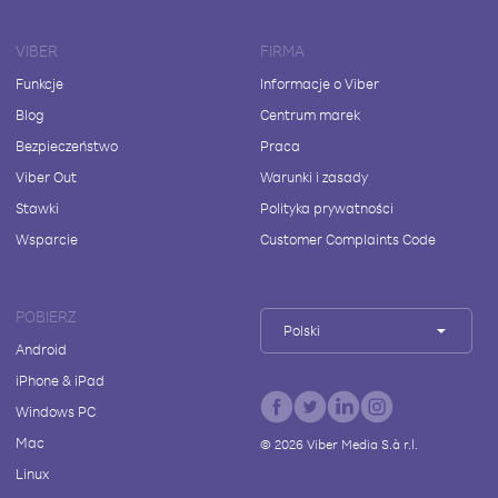
VIBER
FIRMA
Funkcje
Informacje o Viber
Blog
Centrum marek
Bezpieczeństwo
Praca
Viber Out
Warunki i zasady
Stawki
Polityka prywatności
Wsparcie
Customer Complaints Code
POBIERZ
Polski
Android
iPhone & iPad
Windows PC
Mac
©
2026
Viber Media S.à r.l.
Linux