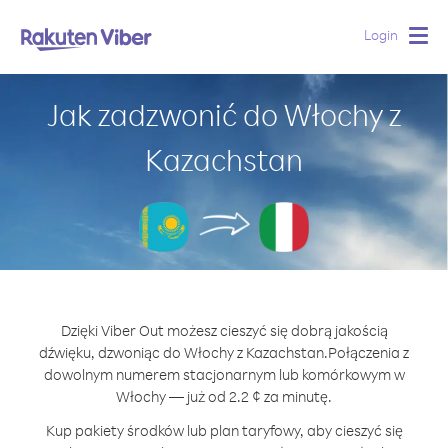
Login
Togg
navig
Jak zadzwonić do Włochy z
Kazachstan
Dzięki Viber Out możesz cieszyć się dobrą jakością
dźwięku, dzwoniąc do Włochy z Kazachstan.
Połączenia z
dowolnym numerem stacjonarnym lub komórkowym w
Włochy — już od 2.2 ¢ za minutę.
Kup pakiety środków lub plan taryfowy, aby cieszyć się