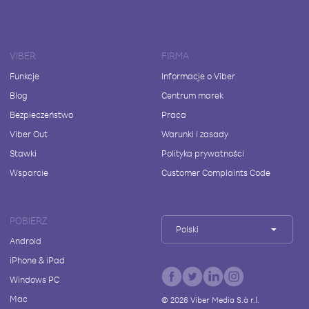
VIBER
FIRMA
Funkcje
Informacje o Viber
Blog
Centrum marek
Bezpieczeństwo
Praca
Viber Out
Warunki i zasady
Stawki
Polityka prywatności
Wsparcie
Customer Complaints Code
POBIERZ
Polski
Android
iPhone & iPad
Windows PC
Mac
©
2026
Viber Media S.à r.l.