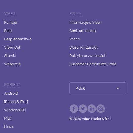
VIBER
FIRMA
Funkcje
Informacje o Viber
Blog
Centrum marek
Bezpieczeństwo
Praca
Viber Out
Warunki i zasady
Stawki
Polityka prywatności
Wsparcie
Customer Complaints Code
POBIERZ
Polski
Android
iPhone & iPad
Windows PC
Mac
©
2026
Viber Media S.à r.l.
Linux