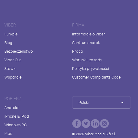
VIBER
FIRMA
Funkcje
Informacje o Viber
Blog
Centrum marek
Bezpieczeństwo
Praca
Viber Out
Warunki i zasady
Stawki
Polityka prywatności
Wsparcie
Customer Complaints Code
POBIERZ
Polski
Android
iPhone & iPad
Windows PC
Mac
©
2026
Viber Media S.à r.l.