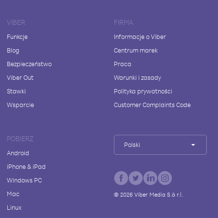
VIBER
FIRMA
Funkcje
Informacje o Viber
Blog
Centrum marek
Bezpieczeństwo
Praca
Viber Out
Warunki i zasady
Stawki
Polityka prywatności
Wsparcie
Customer Complaints Code
POBIERZ
Polski
Android
iPhone & iPad
Windows PC
Mac
©
2026
Viber Media S.à r.l.
Linux