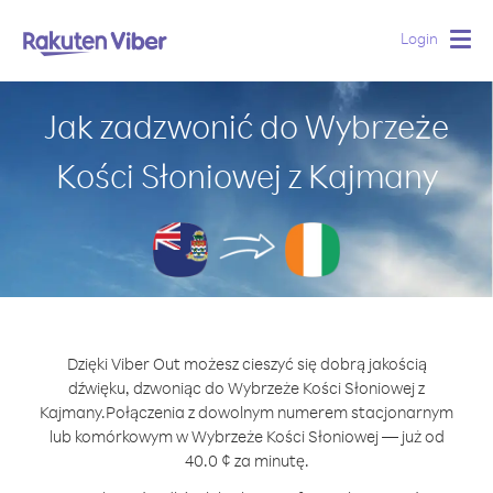
Login
Togg
navig
Jak zadzwonić do Wybrzeże
Kości Słoniowej z Kajmany
Dzięki Viber Out możesz cieszyć się dobrą jakością
dźwięku, dzwoniąc do Wybrzeże Kości Słoniowej z
Kajmany.
Połączenia z dowolnym numerem stacjonarnym
lub komórkowym w Wybrzeże Kości Słoniowej — już od
40.0 ¢ za minutę.