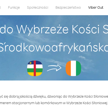
z
Funkcje
Społeczności
Bezpieczeństwo
Viber Out
do Wybrzeże Kości S
Środkowoafrykańsk
zyć się dobrą jakością dźwięku, dzwoniąc do Wybrzeże Kości Słoniow
merem stacjonarnym lub komórkowym w Wybrzeże Kości Słoniowej —