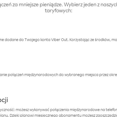
ączeń za mniejsze pieniądze. Wybierz jeden z naszy
taryfowych:
one dodane do Twojego konta Viber Out. Korzystając ze środków, m
anie połączeń międzynarodowych do wybranego miejsca przez okres
cji
tyczność: możesz wykonywać połączenia międzynarodowe na telefo
 planu. Dzięki planowi miesięcznego abonamentu możesz zaoszczędz