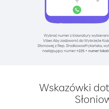
Wybrać numer z klawiatury wybierani
Viber.
Aby zadzwonić do Wybrzeże Koś
Słoniowej z Rep. Środkowoafrykańska, wy
następujący numer:
+
+
225
numer lokal
Wskazówki dot
Słonio