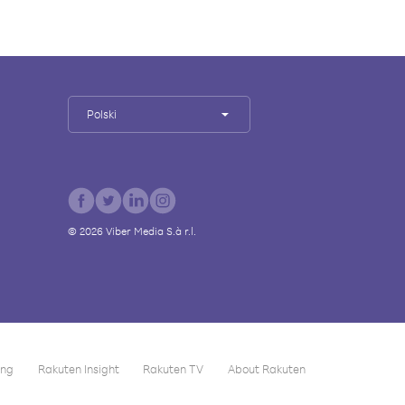
Polski
©
2026
Viber Media S.à r.l.
ing
Rakuten Insight
Rakuten TV
About Rakuten