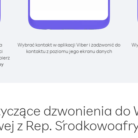
a
Wybrać kontakt w aplikacji Viber i zadzwonić do
Wy
ci
kontaktu z poziomu jego ekranu danych
bierz
ny
yczące dzwonienia do 
wej z Rep. Środkowoafr