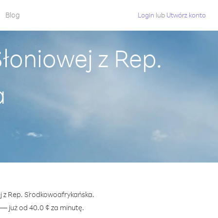
Blog
Login
lub
Utwórz konto
łoniowej z Rep.
a
ej z Rep. Środkowoafrykańska.
 już od 40.0 ¢ za minutę.