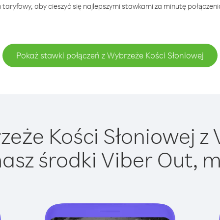
 taryfowy, aby cieszyć się najlepszymi stawkami za minutę połączeni
Pokaż stawki połączeń z Wybrzeże Kości Słoniowej
że Kości Słoniowej z V
asz środki Viber Out, m