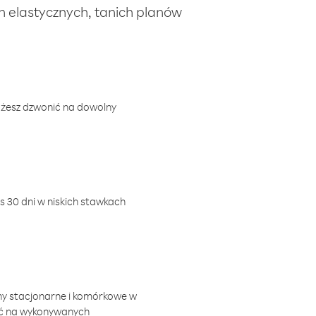
ch elastycznych, tanich planów
ożesz dzwonić na dowolny
 30 dni w niskich stawkach
ny stacjonarne i komórkowe w
ić na wykonywanych