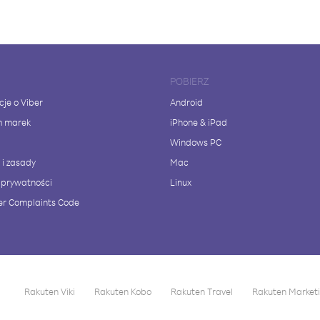
POBIERZ
cje o Viber
Android
m marek
iPhone & iPad
Windows PC
 i zasady
Mac
a prywatności
Linux
r Complaints Code
Rakuten Viki
Rakuten Kobo
Rakuten Travel
Rakuten Market