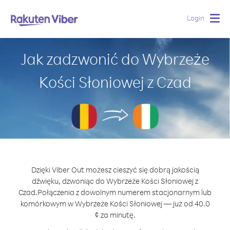
Login
Togg
navig
Jak zadzwonić do Wybrzeże
Kości Słoniowej z Czad
Dzięki Viber Out możesz cieszyć się dobrą jakością
dźwięku, dzwoniąc do Wybrzeże Kości Słoniowej z
Czad.
Połączenia z dowolnym numerem stacjonarnym lub
komórkowym w Wybrzeże Kości Słoniowej — już od 40.0
¢ za minutę.