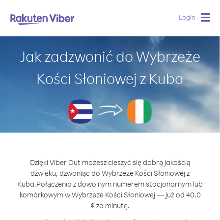
Login
Togg
navig
Jak zadzwonić do Wybrzeże
Kości Słoniowej z Kuba
Dzięki Viber Out możesz cieszyć się dobrą jakością
dźwięku, dzwoniąc do Wybrzeże Kości Słoniowej z
Kuba.
Połączenia z dowolnym numerem stacjonarnym lub
komórkowym w Wybrzeże Kości Słoniowej — już od 40.0
¢ za minutę.