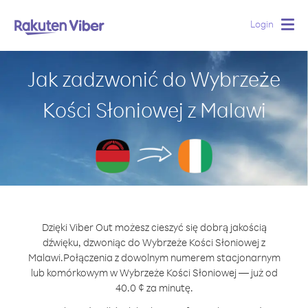
Login
Togg
navig
Jak zadzwonić do Wybrzeże
Kości Słoniowej z Malawi
Dzięki Viber Out możesz cieszyć się dobrą jakością
dźwięku, dzwoniąc do Wybrzeże Kości Słoniowej z
Malawi.
Połączenia z dowolnym numerem stacjonarnym
lub komórkowym w Wybrzeże Kości Słoniowej — już od
40.0 ¢ za minutę.