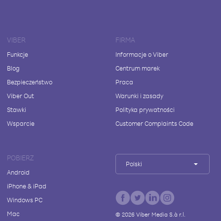
VIBER
FIRMA
Funkcje
Informacje o Viber
Blog
Centrum marek
Bezpieczeństwo
Praca
Viber Out
Warunki i zasady
Stawki
Polityka prywatności
Wsparcie
Customer Complaints Code
POBIERZ
Polski
Android
iPhone & iPad
Windows PC
Mac
©
2026
Viber Media S.à r.l.