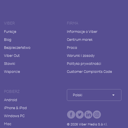
VIBER
FIRMA
Funkcje
Informacje o Viber
Blog
Centrum marek
Bezpieczeństwo
Praca
Viber Out
Warunki i zasady
Stawki
Polityka prywatności
Wsparcie
Customer Complaints Code
POBIERZ
Polski
Android
iPhone & iPad
Windows PC
Mac
©
2026
Viber Media S.à r.l.