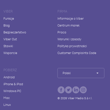
VIBER
FIRMA
Funkcje
Informacje o Viber
Blog
Centrum marek
Bezpieczeństwo
Praca
Viber Out
Warunki i zasady
Stawki
Polityka prywatności
Wsparcie
Customer Complaints Code
POBIERZ
Polski
Android
iPhone & iPad
Windows PC
Mac
©
2026
Viber Media S.à r.l.
Linux