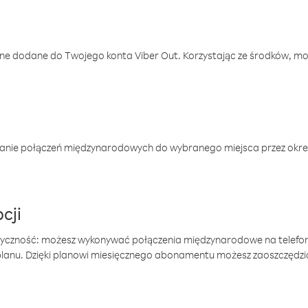
one dodane do Twojego konta Viber Out. Korzystając ze środków, m
anie połączeń międzynarodowych do wybranego miejsca przez okres
cji
tyczność: możesz wykonywać połączenia międzynarodowe na telefo
 planu. Dzięki planowi miesięcznego abonamentu możesz zaoszczędz