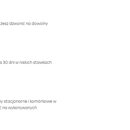
ożesz dzwonić na dowolny
 30 dni w niskich stawkach
ny stacjonarne i komórkowe w
ić na wykonywanych