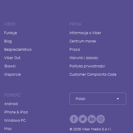
VIBER
FIRMA
Funkcje
Informacje o Viber
Blog
Centrum marek
Bezpieczeństwo
Praca
Viber Out
Warunki i zasady
Stawki
Polityka prywatności
Wsparcie
Customer Complaints Code
POBIERZ
Polski
Android
iPhone & iPad
Windows PC
Mac
©
2026
Viber Media S.à r.l.