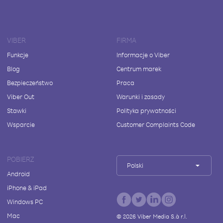
VIBER
FIRMA
Funkcje
Informacje o Viber
Blog
Centrum marek
Bezpieczeństwo
Praca
Viber Out
Warunki i zasady
Stawki
Polityka prywatności
Wsparcie
Customer Complaints Code
POBIERZ
Polski
Android
iPhone & iPad
Windows PC
Mac
©
2026
Viber Media S.à r.l.