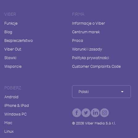
VIBER
FIRMA
Funkcje
Informacje o Viber
Blog
Centrum marek
Bezpieczeństwo
Praca
Viber Out
Warunki i zasady
Stawki
Polityka prywatności
Wsparcie
Customer Complaints Code
POBIERZ
Polski
Android
iPhone & iPad
Windows PC
Mac
©
2026
Viber Media S.à r.l.
Linux