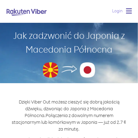
Login
Togg
navig
Jak zadzwonić do Japonia z
Macedonia Północna
Dzięki Viber Out możesz cieszyć się dobrą jakością
dźwięku, dzwoniąc do Japonia z Macedonia
Północna.
Połączenia z dowolnym numerem
stacjonarnym lub komórkowym w Japonia — już od 2.7 ¢
za minutę.