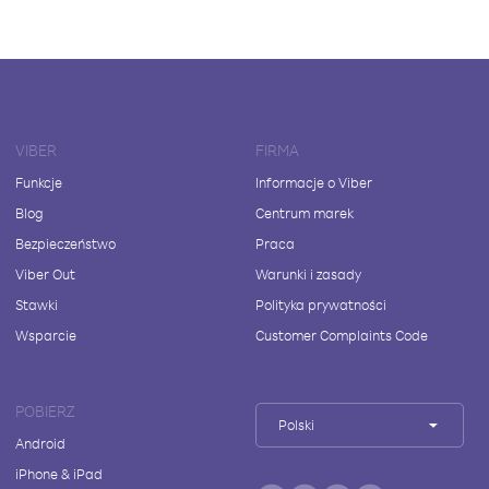
VIBER
FIRMA
Funkcje
Informacje o Viber
Blog
Centrum marek
Bezpieczeństwo
Praca
Viber Out
Warunki i zasady
Stawki
Polityka prywatności
Wsparcie
Customer Complaints Code
POBIERZ
Polski
Android
iPhone & iPad