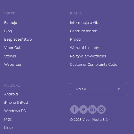
VIBER
FIRMA
Funkcje
Informacje o Viber
Blog
Centrum marek
Bezpieczeństwo
Praca
Viber Out
Warunki i zasady
Stawki
Polityka prywatności
Wsparcie
Customer Complaints Code
POBIERZ
Polski
Android
iPhone & iPad
Windows PC
Mac
©
2026
Viber Media S.à r.l.
Linux