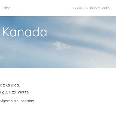
Blog
Login
lub
Utwórz konto
z Kanada
ia z Kanada.
21.5 ¢ za minutę.
ołączenia z Jordania.