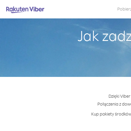
Pobier
Jak zad
Dzięki Vibe
Połączenia z dow
Kup pakiety środków 