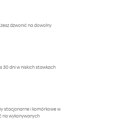
ożesz dzwonić na dowolny
 30 dni w niskich stawkach
ny stacjonarne i komórkowe w
ić na wykonywanych