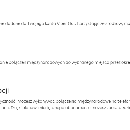
one dodane do Twojego konta Viber Out. Korzystając ze środków, m
anie połączeń międzynarodowych do wybranego miejsca przez okres
cji
tyczność: możesz wykonywać połączenia międzynarodowe na telefo
 planu. Dzięki planowi miesięcznego abonamentu możesz zaoszczędz