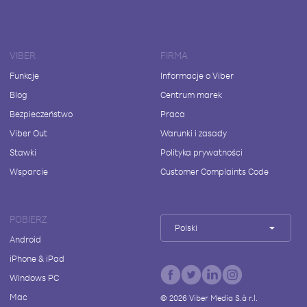
VIBER
FIRMA
Funkcje
Informacje o Viber
Blog
Centrum marek
Bezpieczeństwo
Praca
Viber Out
Warunki i zasady
Stawki
Polityka prywatności
Wsparcie
Customer Complaints Code
POBIERZ
Polski
Android
iPhone & iPad
Windows PC
Mac
©
2026
Viber Media S.à r.l.