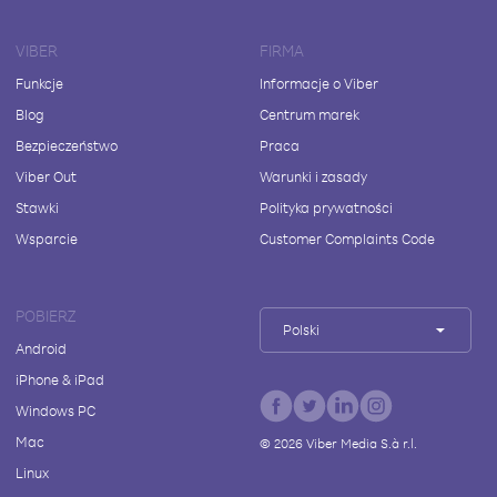
VIBER
FIRMA
Funkcje
Informacje o Viber
Blog
Centrum marek
Bezpieczeństwo
Praca
Viber Out
Warunki i zasady
Stawki
Polityka prywatności
Wsparcie
Customer Complaints Code
POBIERZ
Polski
Android
iPhone & iPad
Windows PC
Mac
©
2026
Viber Media S.à r.l.
Linux