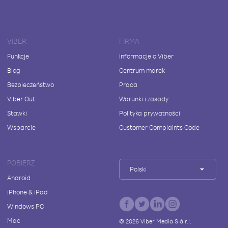
VIBER
FIRMA
Funkcje
Informacje o Viber
Blog
Centrum marek
Bezpieczeństwo
Praca
Viber Out
Warunki i zasady
Stawki
Polityka prywatności
Wsparcie
Customer Complaints Code
POBIERZ
Polski
Android
iPhone & iPad
Windows PC
Mac
©
2026
Viber Media S.à r.l.