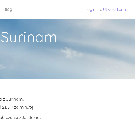
Blog
Login
lub
Utwórz konto
z Surinam
a z Surinam.
21.5 ¢ za minutę.
ołączenia z Jordania.