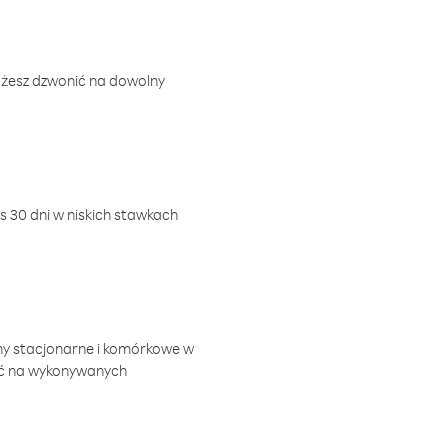
ożesz dzwonić na dowolny
 30 dni w niskich stawkach
ny stacjonarne i komórkowe w
ić na wykonywanych