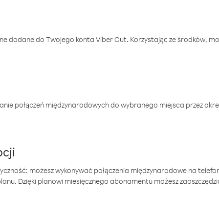
one dodane do Twojego konta Viber Out. Korzystając ze środków, m
anie połączeń międzynarodowych do wybranego miejsca przez okres
cji
tyczność: możesz wykonywać połączenia międzynarodowe na telefo
 planu. Dzięki planowi miesięcznego abonamentu możesz zaoszczędz