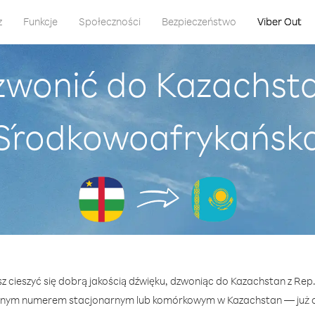
z
Funkcje
Społeczności
Bezpieczeństwo
Viber Out
zwonić do Kazachsta
Środkowoafrykańsk
sz cieszyć się dobrą jakością dźwięku, dzwoniąc do Kazachstan z Re
lnym numerem stacjonarnym lub komórkowym w Kazachstan — już od