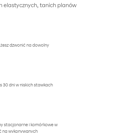
ch elastycznych, tanich planów
ożesz dzwonić na dowolny
 30 dni w niskich stawkach
ny stacjonarne i komórkowe w
ić na wykonywanych