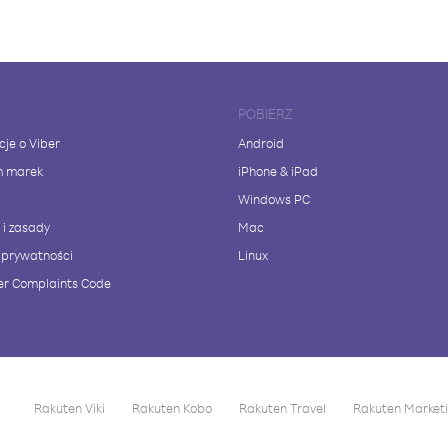
POBIERZ
cje o Viber
Android
m marek
iPhone & iPad
Windows PC
 i zasady
Mac
a prywatności
Linux
r Complaints Code
Rakuten Viki
Rakuten Kobo
Rakuten Travel
Rakuten Market