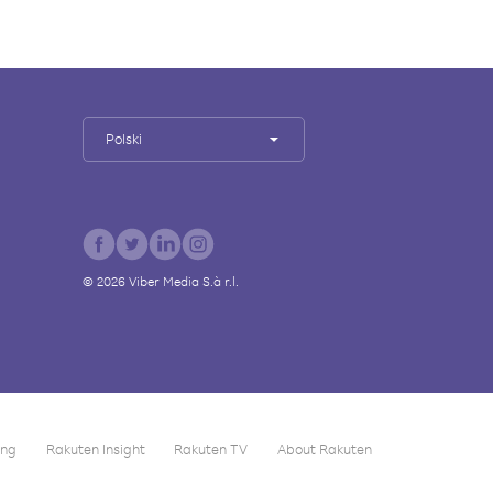
Polski
©
2026
Viber Media S.à r.l.
ing
Rakuten Insight
Rakuten TV
About Rakuten