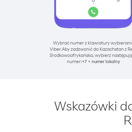
Wybrać numer z klawiatury wybierani
Viber.
Aby zadzwonić do Kazachstan z R
Środkowoafrykańska, wybierz następuj
numer:
+
+
7
numer lokalny
Wskazówki do
R