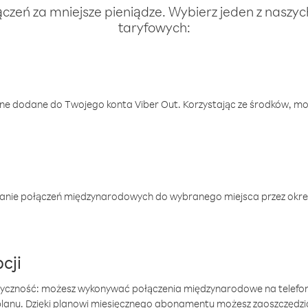
ączeń za mniejsze pieniądze. Wybierz jeden z naszy
taryfowych:
one dodane do Twojego konta Viber Out. Korzystając ze środków, m
anie połączeń międzynarodowych do wybranego miejsca przez okres
cji
tyczność: możesz wykonywać połączenia międzynarodowe na telefo
 planu. Dzięki planowi miesięcznego abonamentu możesz zaoszczędz