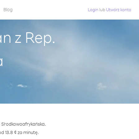
Blog
Login
lub
Utwórz konto
n z Rep.
a
p. Środkowoafrykańska.
 13.8 ¢ za minutę.