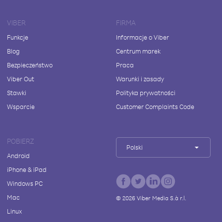
VIBER
FIRMA
Funkcje
Informacje o Viber
Blog
Centrum marek
Bezpieczeństwo
Praca
Viber Out
Warunki i zasady
Stawki
Polityka prywatności
Wsparcie
Customer Complaints Code
POBIERZ
Polski
Android
iPhone & iPad
Windows PC
Mac
©
2026
Viber Media S.à r.l.
Linux