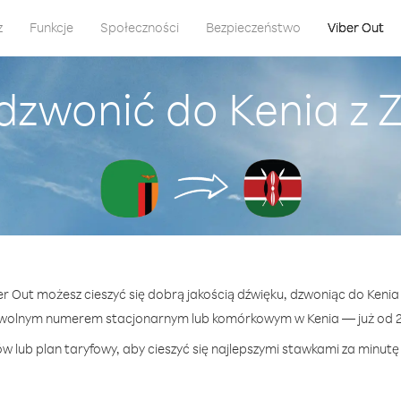
z
Funkcje
Społeczności
Bezpieczeństwo
Viber Out
dzwonić do Kenia z
ber Out możesz cieszyć się dobrą jakością dźwięku, dzwoniąc do Kenia
owolnym numerem stacjonarnym lub komórkowym w Kenia — już od 25
w lub plan taryfowy, aby cieszyć się najlepszymi stawkami za minutę 