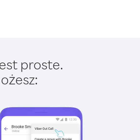
est proste.
ożesz: