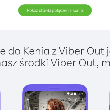
Pokaż stawki połączeń z Kenia
 do Kenia z Viber Out j
asz środki Viber Out, m