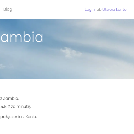
Blog
Login
lub
Utwórz konto
 Zambia
 z Zambia.
.5 ¢ za minutę.
połączenia z Kenia.