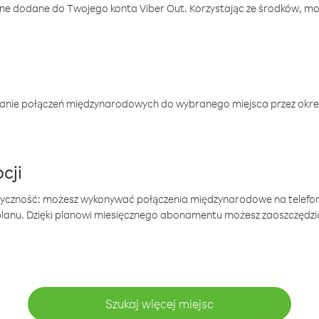
one dodane do Twojego konta Viber Out. Korzystając ze środków, m
anie połączeń międzynarodowych do wybranego miejsca przez okres
cji
tyczność: możesz wykonywać połączenia międzynarodowe na telefo
 planu. Dzięki planowi miesięcznego abonamentu możesz zaoszczędz
Szukaj więcej miejsc