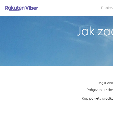
Pobier
Jak za
Dzięki Vi
Połączenia z d
Kup pakiety środkó