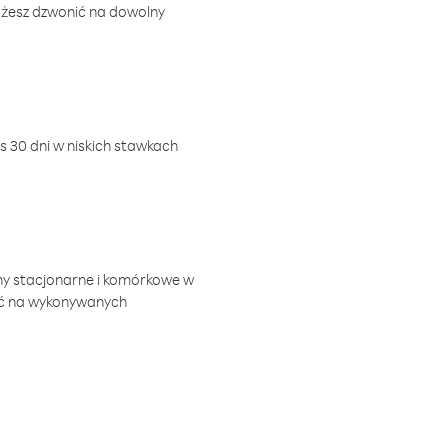
ożesz dzwonić na dowolny
 30 dni w niskich stawkach
ny stacjonarne i komórkowe w
ić na wykonywanych