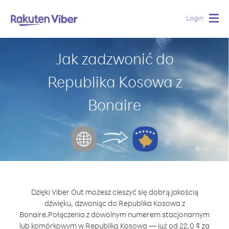
Login
Togg
navig
Jak zadzwonić do
Republika Kosowa z
Bonaire
Dzięki Viber Out możesz cieszyć się dobrą jakością
dźwięku, dzwoniąc do Republika Kosowa z
Bonaire.
Połączenia z dowolnym numerem stacjonarnym
lub komórkowym w Republika Kosowa — już od 22.0 ¢ za