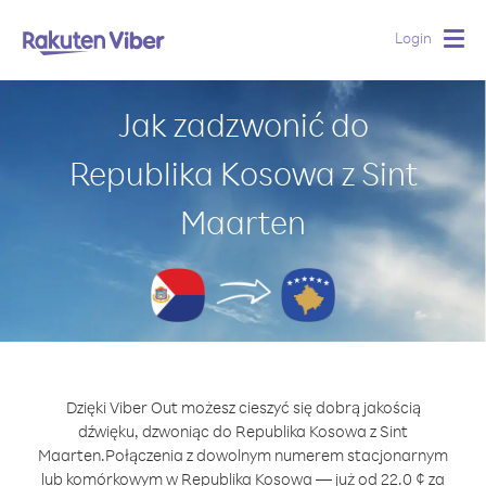
Login
Togg
navig
Jak zadzwonić do
Republika Kosowa z Sint
Maarten
Dzięki Viber Out możesz cieszyć się dobrą jakością
dźwięku, dzwoniąc do Republika Kosowa z Sint
Maarten.
Połączenia z dowolnym numerem stacjonarnym
lub komórkowym w Republika Kosowa — już od 22.0 ¢ za