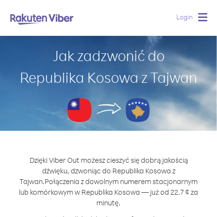
Login
Togg
navig
Jak zadzwonić do
Republika Kosowa z Tajwan
Dzięki Viber Out możesz cieszyć się dobrą jakością
dźwięku, dzwoniąc do Republika Kosowa z
Tajwan.
Połączenia z dowolnym numerem stacjonarnym
lub komórkowym w Republika Kosowa — już od 22.7 ¢ za
minutę.