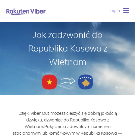
Login
Togg
navig
Jak zadzwonić do
Republika Kosowa z
Wietnam
Dzięki Viber Out możesz cieszyć się dobrą jakością
dźwięku, dzwoniąc do Republika Kosowa z
Wietnam.
Połączenia z dowolnym numerem
stacjonarnym lub komórkowym w Republika Kosowa —