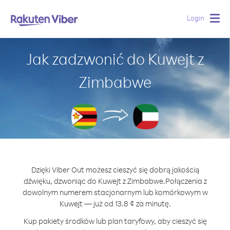
Login
Togg
navig
Jak zadzwonić do Kuwejt z
Zimbabwe
Dzięki Viber Out możesz cieszyć się dobrą jakością
dźwięku, dzwoniąc do Kuwejt z Zimbabwe.
Połączenia z
dowolnym numerem stacjonarnym lub komórkowym w
Kuwejt — już od 13.8 ¢ za minutę.
Kup pakiety środków lub plan taryfowy, aby cieszyć się