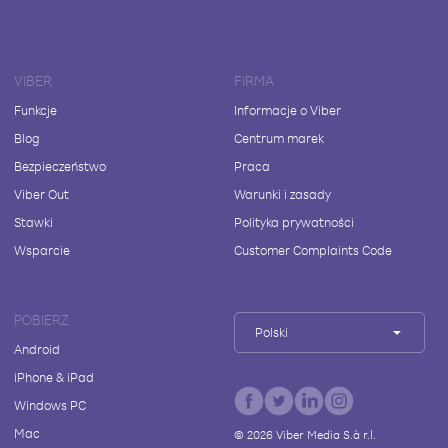
VIBER
FIRMA
Funkcje
Informacje o Viber
Blog
Centrum marek
Bezpieczeństwo
Praca
Viber Out
Warunki i zasady
Stawki
Polityka prywatności
Wsparcie
Customer Complaints Code
POBIERZ
Polski
Android
iPhone & iPad
Windows PC
Mac
©
2026
Viber Media S.à r.l.