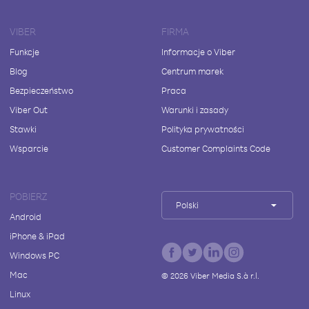
VIBER
FIRMA
Funkcje
Informacje o Viber
Blog
Centrum marek
Bezpieczeństwo
Praca
Viber Out
Warunki i zasady
Stawki
Polityka prywatności
Wsparcie
Customer Complaints Code
POBIERZ
Polski
Android
iPhone & iPad
Windows PC
Mac
©
2026
Viber Media S.à r.l.
Linux