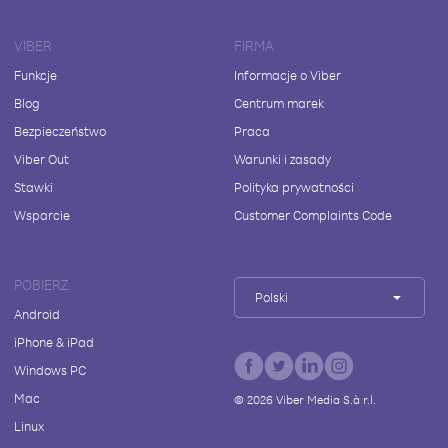
VIBER
FIRMA
Funkcje
Informacje o Viber
Blog
Centrum marek
Bezpieczeństwo
Praca
Viber Out
Warunki i zasady
Stawki
Polityka prywatności
Wsparcie
Customer Complaints Code
POBIERZ
Polski
Android
iPhone & iPad
Windows PC
Mac
©
2026
Viber Media S.à r.l.
Linux