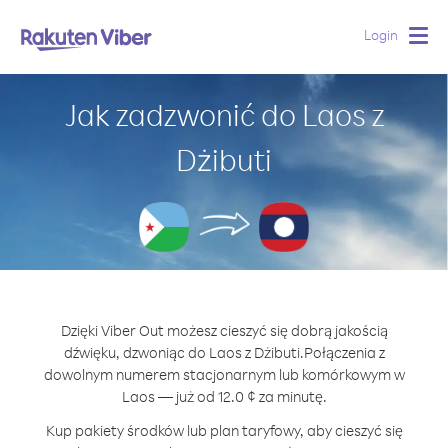
Login
Togg
navig
Jak zadzwonić do Laos z
Dżibuti
Dzięki Viber Out możesz cieszyć się dobrą jakością
dźwięku, dzwoniąc do Laos z Dżibuti.
Połączenia z
dowolnym numerem stacjonarnym lub komórkowym w
Laos — już od 12.0 ¢ za minutę.
Kup pakiety środków lub plan taryfowy, aby cieszyć się