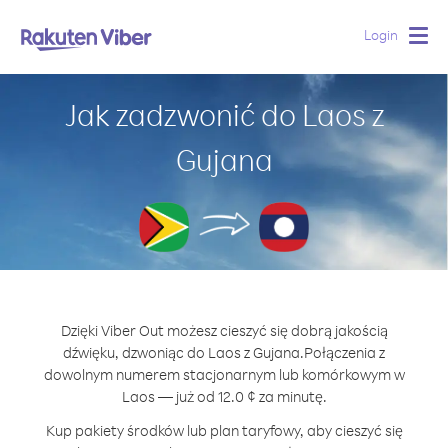
Login
Togg
navig
Jak zadzwonić do Laos z
Gujana
Dzięki Viber Out możesz cieszyć się dobrą jakością
dźwięku, dzwoniąc do Laos z Gujana.
Połączenia z
dowolnym numerem stacjonarnym lub komórkowym w
Laos — już od 12.0 ¢ za minutę.
Kup pakiety środków lub plan taryfowy, aby cieszyć się