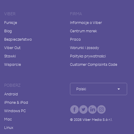
VIBER
FIRMA
Funkcje
Informacje o Viber
Blog
Centrum marek
Bezpieczeństwo
Praca
Viber Out
Warunki i zasady
Stawki
Polityka prywatności
Wsparcie
Customer Complaints Code
POBIERZ
Polski
Android
iPhone & iPad
Windows PC
Mac
©
2026
Viber Media S.à r.l.
Linux