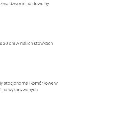
ożesz dzwonić na dowolny
 30 dni w niskich stawkach
ny stacjonarne i komórkowe w
ić na wykonywanych