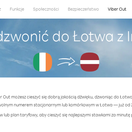
z
Funkcje
Społeczności
Bezpieczeństwo
Viber Out
dzwonić do Łotwa z I
er Out możesz cieszyć się dobrą jakością dźwięku, dzwoniąc do Łotwa 
wolnym numerem stacjonarnym lub komórkowym w Łotwa — już od 2
 lub plan taryfowy, aby cieszyć się najlepszymi stawkami za minutę