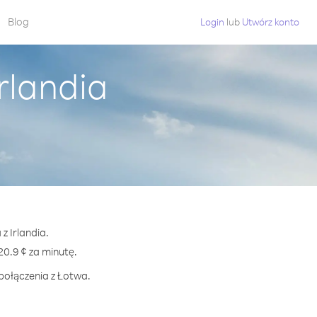
Blog
Login
lub
Utwórz konto
rlandia
z Irlandia.
0.9 ¢ za minutę.
 połączenia z Łotwa.