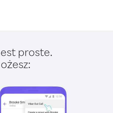
est proste.
ożesz: