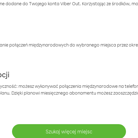
one dodane do Twojego konta Viber Out. Korzystając ze środków, m
anie połączeń międzynarodowych do wybranego miejsca przez okres
cji
tyczność: możesz wykonywać połączenia międzynarodowe na telefo
 planu. Dzięki planowi miesięcznego abonamentu możesz zaoszczędz
Szukaj więcej miejsc