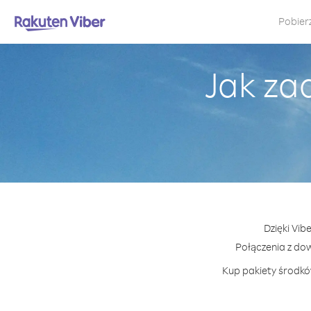
Pobier
Jak za
Dzięki Vib
Połączenia z do
Kup pakiety środków