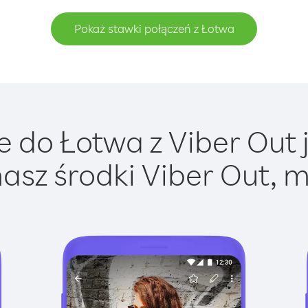
Pokaż stawki połączeń z Łotwa
 do Łotwa z Viber Out j
asz środki Viber Out, m